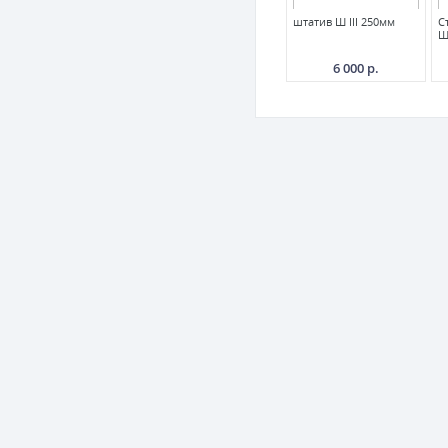
штатив Ш III 250мм
С
Ш
6 000 р.