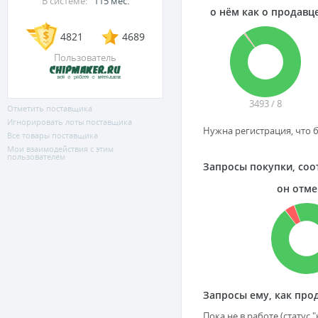
В системе:
115 мес.
о нём как о продавц
4821
4689
Пользователь
3493 / 8
Отметить поставщика
Игнорировать лоты поставщика
Нужна регистрация, что б
Все товары поставщика
Мои взаимодействия с этим
пользователем
Запросы покупки, соо
он отм
Запросы ему, как прод
Пока не в работе (статус