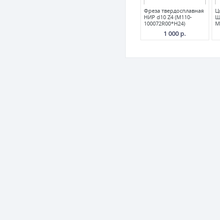
Фреза твердосплавная
Ц
НИР d10 Z4 (M110-
Ш
100072R00*H24)
M
1 000 р.