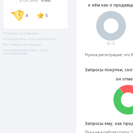
В системе:
6 мес.
о нём как о продавц
4
5
Отметить поставщика
Игнорировать лоты поставщика
0 / 0
Все товары поставщика
Мои взаимодействия с этим
пользователем
Нужна регистрация, что б
Запросы покупки, соо
он отм
Запросы ему, как прод
Пока не в работе (статус