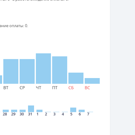
ание оплаты: 0.
ВТ
СР
ЧТ
ПТ
СБ
ВС
28
29
30
31
1
2
3
4
5
6
7