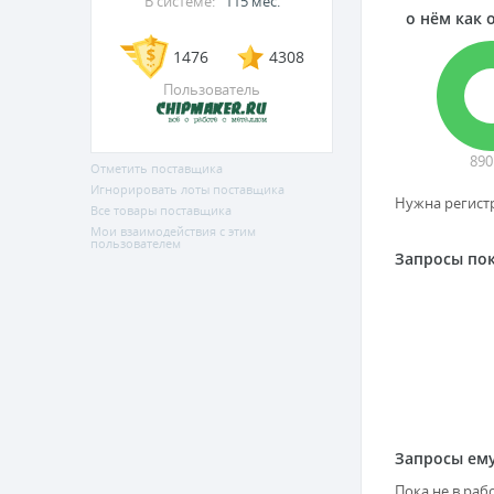
В системе:
115 мес.
о нём как 
1476
4308
Пользователь
890
Отметить поставщика
Игнорировать лоты поставщика
Нужна регистр
Все товары поставщика
Мои взаимодействия с этим
пользователем
Запросы пок
Запросы ему
Пока не в раб