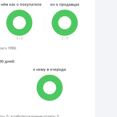
 нём как о покупателе
он о продавцах
3 / 0
2 / 0
его 1998).
90 дней:
к нему в очереди
оты: 0 в работе/ожидание оплаты: 0.