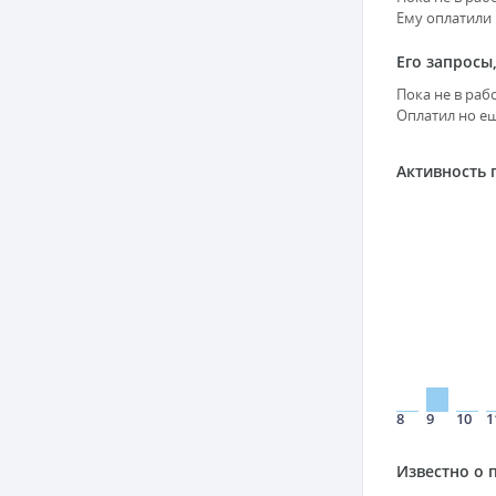
Ему оплатили 
Его запросы,
Пока не в раб
Оплатил но ещ
Активность 
8
9
10
1
Известно о 