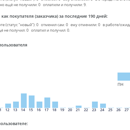
но ещё не получили: 0 оплатили и получили: 9.
 как покупателя (заказчика) за последние 190 дней:
оте (статус "новый"): 0 отменил сам: 0 ему отменили: 0 в работе/ожид
ё не получил: 0 оплатил и получил: 0.
пользователя
ПН
1
12
13
14
15
16
17
18
19
20
21
22
23
24
25
26
27
пользователе: