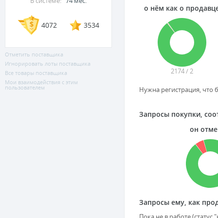
В системе:
74 мес.
о нём как о продавц
4072
3534
Отметить поставщика
Игнорировать лоты поставщика
2174 / 2
Все товары поставщика
Мои взаимодействия с этим
пользователем
Нужна регистрация, что б
Запросы покупки, соо
он отм
Запросы ему, как прод
Пока не в работе (статус