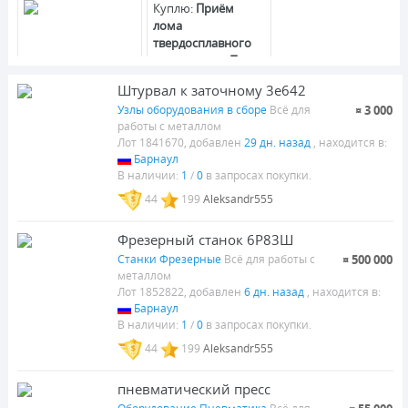
Куплю:
Приём
лома
твердосплавного
инструмента По
всей России и
Штурвал к заточному 3е642
OMD-88 драйвер 20-
Белоруссии 4200р
80В , 8 А
Узлы оборудования в сборе
Всё для
¤ 3 000
кг
1 000
работы с металлом
Лот 1841670, добавлен
29 дн. назад
, находится в:
Барнаул
В наличии:
1
/
0
в запросах покупки.
44
199
Aleksandr555
Фрезерный станок 6Р83Ш
Фреза концевая 5-z Ф
Труба стальная
28 мм l раб. 170мм М3
толстостенная ф107
Станки Фрезерные
Всё для работы с
¤ 500 000
внутризаводская
мм . Лот#13
520
4 100
металлом
заточка
Лот 1852822, добавлен
6 дн. назад
, находится в:
Барнаул
В наличии:
1
/
0
в запросах покупки.
44
199
Aleksandr555
CutCalc —
пневматический пресс
Yaskawa CIMR-
калькулятор
VC4A0007BAA