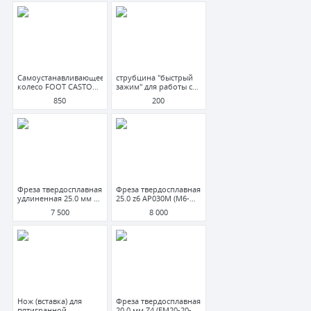
Самоустанавливающееся
струбцина "быстрый
колесо FOOT CASTOR
зажим" для работы с
GD-60S (MASTER)
большими листами
850
200
тонкого металла
(50/165)
Фреза твердосплавная
Фреза твердосплавная
удлиненная 25.0 мм z4
25.0 z6 AP030M (M6-
150мм (EML25-25-150-
FH69U-250/42C25M)
7 500
8 000
65.4.30-05) ОА "СИЗ"
"КЗТС"
ТВИНТОС
Нож (вставка) для
Фреза твердосплавная
пятигранной
20.0 мм Z4 (EM20-20-