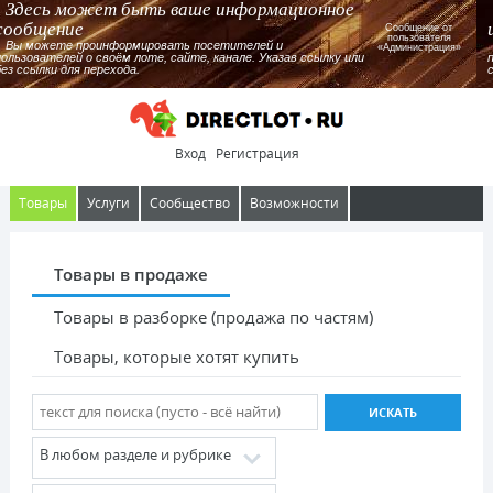
Здесь может быть ваше информационное
сообщение
Сообщение от
пользователя
Вы можете проинформировать посетителей и
«Администрация»
пользователей о своём лоте, сайте, канале. Указав ссылку или
без ссылки для перехода.
Вход
Регистрация
Товары
Услуги
Сообщество
Возможности
Товары в продаже
Товары в разборке (продажа по частям)
Товары, которые хотят купить
В любом разделе и рубрике