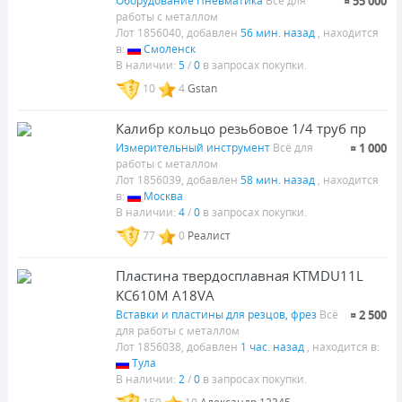
Оборудование Пневматика
Всё для
¤ 55 000
стоимости
частотник 380v
7 500
14 000
проволочной
работы с металлом
(электроэрозионной)
Лот 1856040, добавлен
56 мин. назад
, находится
резки
в:
Смоленск
В наличии:
5
/
0
в запросах покупки.
10
4
Gstan
Стойка сверлильная
сверла
Калибр кольцо резьбовое 1/4 труб пр
H=400мм
цилиндрические
Измерительный инструмент
набор 65шт от 1 до
Всё для
¤ 1 000
800
1 850
14.25мм, р6м5, р6м5к5
работы с металлом
Лот 1856039, добавлен
58 мин. назад
, находится
в:
Москва
В наличии:
4
/
0
в запросах покупки.
77
0
Реалист
Набор прижимов паз
Труба стальная
Пластина твердосплавная KTMDU11L
14 мм М12 58 шт
толстостенная ф107
мм . Лот#12
KC610M A18VA
4 300
1 450
Вставки и пластины для резцов, фрез
Всё
¤ 2 500
для работы с металлом
Лот 1856038, добавлен
1 час. назад
, находится в:
Тула
В наличии:
2
/
0
в запросах покупки.