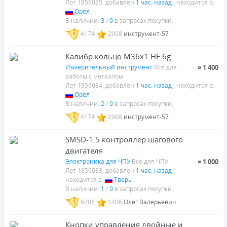
Лот 1856035, добавлен
1 час. назад
, находится в:
Орёл
В наличии:
3
/
0
в запросах покупки.
4174
2908
инструмент-57
Калибр кольцо М36х1 НЕ 6g
Измерительный инструмент
Всё для
¤ 1 400
работы с металлом
Лот 1856034, добавлен
1 час. назад
, находится в:
Орёл
В наличии:
2
/
0
в запросах покупки.
4174
2908
инструмент-57
SMSD-1.5 контроллер шагового
двигателя
Электроника для ЧПУ
Всё для ЧПУ
¤ 1 000
Лот 1856033, добавлен
1 час. назад
,
находится в:
Тверь
В наличии:
1
/
0
в запросах покупки.
6206
1406
Олег Валерьевич
Кнопки управления двойные и