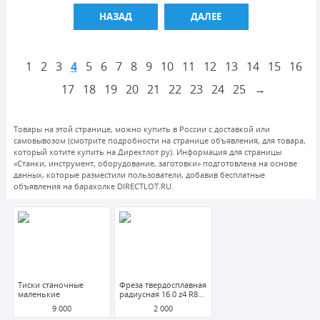
НАЗАД
ДАЛЕЕ
1
2
3
4
5
6
7
8
9
10
11
12
13
14
15
16
17
18
19
20
21
22
23
24
25
→
Товары на этой странице, можно купить в России с доставкой или
самовывозом (смотрите подробности на странице объявления, для товара,
который хотите купить на Директлот ру). Информация для страницы
«Станки, инструмент, оборудование, заготовки» подготовлена на основе
данных, которые разместили пользователи, добавив бесплатные
объявления на барахолке DIRECTLOT.RU.
Тиски станочные
Фреза твердосплавная
маленькие
радиусная 16.0 z4 R8
(1100092) "BRICE"
9 000
2 000