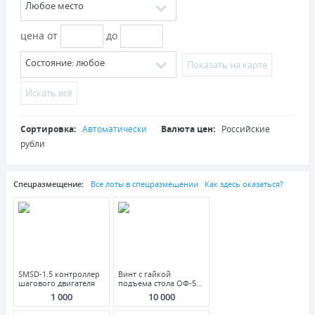
Любое место
цена от
до
Cостояние: любое
Показать на карте
Искать всё
Сортировка:
Автоматически
Валюта цен:
Российские
рубли
Спецразмещение:
Все лоты в спецразмещении
Как здесь оказаться?
SMSD-1.5 контроллер
Винт с гайкой
шагового двигателя
подъема стола ОФ-55,
ФС-250.
1 000
10 000