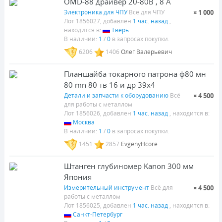
OMD-88 драйвер 20-80В , 8 А
Электроника для ЧПУ
Всё для ЧПУ
¤ 1 000
Лот 1856027, добавлен
1 час. назад
,
находится в:
Тверь
В наличии:
1
/
0
в запросах покупки.
6206
1406
Олег Валерьевич
Планшайба токарного патрона ф80 мн
80 mn 80 тв 16 и др 39х4
Детали и запчасти к оборудованию
Всё
¤ 4 500
для работы с металлом
Лот 1856026, добавлен
1 час. назад
, находится в:
Москва
В наличии:
1
/
0
в запросах покупки.
1451
2857
EvgenyHcore
Штанген глубиномер Kanon 300 мм
Япония
Измерительный инструмент
Всё для
¤ 4 500
работы с металлом
Лот 1856025, добавлен
1 час. назад
, находится в:
Санкт-Петербург