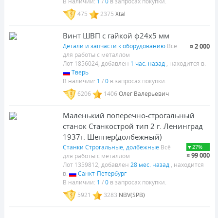
В наличии:
1
/
0
в запросах покупки.
475
2375
Xtal
Винт ШВП с гайкой ф24х5 мм
Детали и запчасти к оборудованию
Всё
¤ 2 000
для работы с металлом
Лот 1856024, добавлен
1 час. назад
, находится в:
Тверь
В наличии:
1
/
0
в запросах покупки.
6206
1406
Олег Валерьевич
Маленький поперечно-строгальный
станок Станкострой тип 2 г. Ленинград
1937г. Шеппер(долбежный)
Станки Строгальные, долбежные
Всё
▼27%
¤ 99 000
для работы с металлом
Лот 1359812, добавлен
28 мес. назад
, находится
в:
Санкт-Петербург
В наличии:
1
/
0
в запросах покупки.
5921
3283
NBV(SPB)