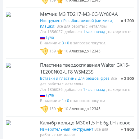
159
10
Александр 12345
Фреза твердосплавная
Винт ШВП с гайкой
Hanita-Widia
ф24х5 мм
ф20х20х38х104 Z4
5 500
Метчик М3 TD217-M3-CG-WY80AA
2 000
Инструмент Резьбонарезной (метчики,
¤ 1 200
плашки)
Всё для работы с металлом
Лот 1856037, добавлен
1 час. назад
, находится в:
Тула
В наличии:
3
/
0
в запросах покупки.
159
10
Александр 12345
Стойка магнитная
Tekusa/MP-Tec
13 000
Пластина твердосплавная Walter GX16-
1E200N02-UF8 WSM23S
Вставки и пластины для резцов, фрез
Всё
¤ 2 500
для работы с металлом
Лот 1856036, добавлен
1 час. назад
, находится в:
Тула
В наличии:
1
/
0
в запросах покупки.
159
10
Александр 12345
Калибр кольцо М30х1,5 НЕ 6g LH левое
Измерительный инструмент
Всё для
¤ 1 900
работы с металлом