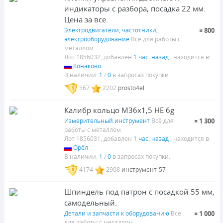
индикаторы с разбора, посадка 22 мм.
Цена за все.
Электродвигатели, частотники,
¤ 800
электрооборудование
Всё для работы с
металлом
Лот 1856032, добавлен
1 час. назад
, находится в:
Конаково
В наличии:
1
/
0
в запросах покупки.
567
2202
prosto4el
Калибр кольцо М36х1,5 НЕ 6g
Измерительный инструмент
Всё для
¤ 1 300
работы с металлом
Лот 1856031, добавлен
1 час. назад
, находится в:
Орёл
В наличии:
1
/
0
в запросах покупки.
4174
2908
инструмент-57
Шпиндель под патрон с посадкой 55 мм,
самодельный.
Детали и запчасти к оборудованию
Всё
¤ 1 000
для работы с металлом