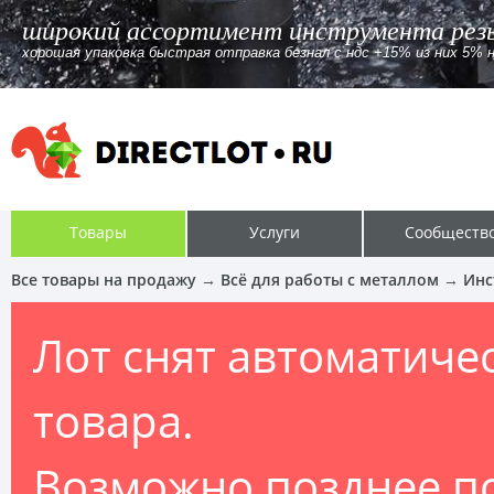
Приём лома твердосплав
Сообщение от
пользователя «Manti»
Приём лома твердосплавного инструмен
Товары
Услуги
Сообществ
Все товары на продажу
→
Всё для работы с металлом
→
Инс
Лот снят автоматиче
товара.
Возможно позднее п