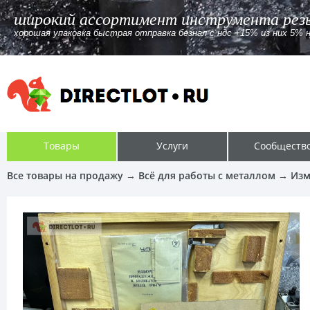
ссортимент инструмента резьбофрезы де
а быстрая отправка безнал c ндс +15% из них 5% ндс
Товары
Услуги
Сообществ
Все товары на продажу
→
Всё для работы с металлом
→
Изм