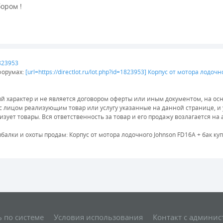
ором !
1823953
форумах:
[url=https://directlot.ru/lot.php?id=1823953] Корпус от мотора лодо
характер и не является договором оферты или иным документом, на осн
 с лицом реализующим товар или услугу указанные на данной странице, 
зует товары. Вся ответственность за товар и его продажу возлагается на
алки и охоты продам: Корпус от мотора лодочного Johnson FD16A + бак ку
 по системе
Условия использования
Контакт с админис