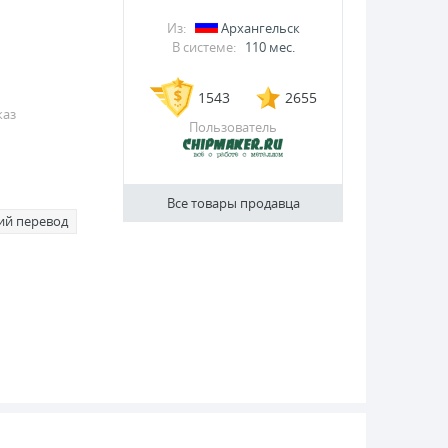
Из:
Архангельск
В системе:
110 мес.
1543
2655
каз
Пользователь
Все товары продавца
ий перевод