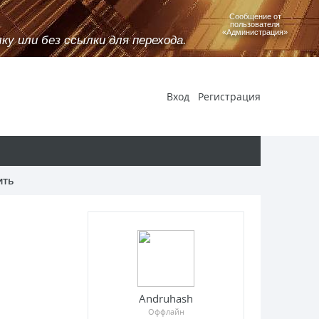
Сообщение от
пользователя
«Администрация»
у или без ссылки для перехода.
Вход
Регистрация
ить
Andruhash
Оффлайн