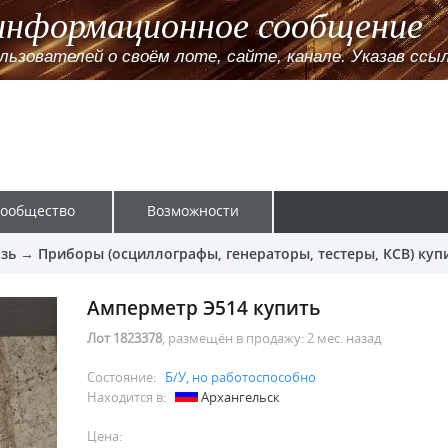
информационное сообщение
зователей о своём лоте, сайте, канале. Указав ссылк
ообщество
Возможности
зь
→
Приборы (осциллографы, генераторы, тестеры, КСВ) куп
Амперметр Э514 купить
Лот 1823378
, размещён в продажу:
2 мес. назад
Состояние:
Б/У, но работоспособно
Находится в:
Архангельск
Цена: