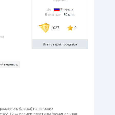
Из:
Энгельс
В системе:
50 мес.
1027
0
каз
Все товары продавца
ий перевод
ркального блеска) на высоких
не 45°.12 — размер пластины (номинальная