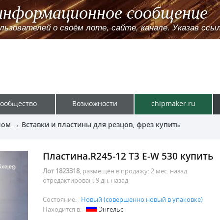
информационное сообщение
зователей о своём лоте, сайте, канале. Указав ссылк
ообщество
Возможности
chipmaker.ru
лом
→
Вставки и пластины для резцов, фрез купить
Пластина.R245-12 T3 E-W 530 купить
Лот 1823318
, размещён в продажу:
2 мес. назад
отредактирован:
9 дн. назад
Состояние:
Новый (совершенно новый в упаковке)
Находится в:
Энгельс