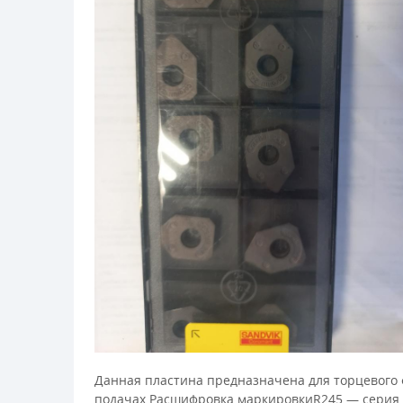
Данная пластина предназначена для торцевого ф
подачах.Расшифровка маркировкиR245 — серия т