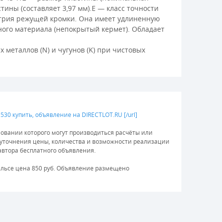
ины (составляет 3,97 мм).E — класс точности
етрия режущей кромки. Она имеет удлиненную
ного материала (непокрытый кермет). Обладает
металлов (N) и чугунов (K) при чистовых
-W 530 купить, объявление на DIRECTLOT.RU [/url]
овании которого могут производиться расчёты или
и уточнения цены, количества и возможности реализации
 автора бесплатного объявления.
гельсе цена 850 руб. Объявление размещено