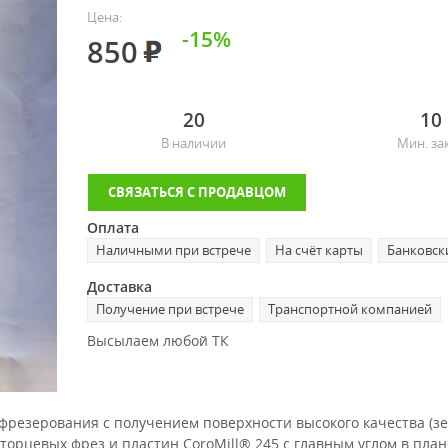
Цена:
-15%
850
20
10
В наличии
Мин. за
СВЯЗАТЬСЯ С ПРОДАВЦОМ
Оплата
Наличными при встрече
На счёт карты
Банковск
Доставка
Получение при встрече
Транспортной компанией
Высылаем любой ТК
резерования с получением поверхности высокого качества (зе
орцевых фрез и пластин CoroMill® 245 с главным углом в пла