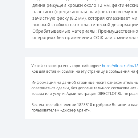
длина режущей кромки около 12 мм, фактический
пластины (прецизионная шлифовка по всему кон
зачистную фаску (8,2 мм), которая сглаживает
высокой стойкостью к пластической деформации
Обрабатываемые материалы: Преимущественно ста
операциях без применения СОЖ или с минимал
У этой страницы есть короткий адрес:
https://dirlot.ru/lot/
Код для вставки ссылки на эту страницу в сообщения на 
Информация на данной странице носит ознакомительный 
совершаться сделки, без дополнительного согласования
товара или услуги. Администрация DIRECTLOT.RU не реали
Бесплатное объявление 1823318 в рубрике Вставки и пла
пользователем «джозеф брант».