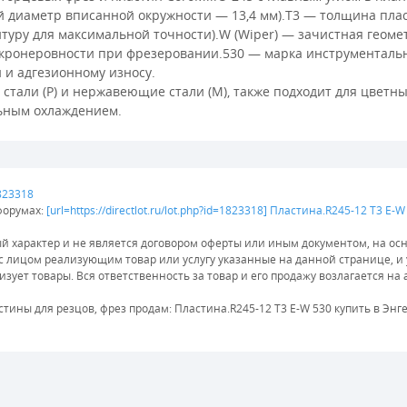
 диаметр вписанной окружности — 13,4 мм).T3 — толщина пласт
туру для максимальной точности).W (Wiper) — зачистная геом
 микронеровности при фрезеровании.530 — марка инструменталь
 и адгезионному износу.
ли (P) и нержавеющие стали (M), также подходит для цветных 
ьным охлаждением.
1823318
форумах:
[url=https://directlot.ru/lot.php?id=1823318] Пластина.R245-12 T3 E
характер и не является договором оферты или иным документом, на осн
 с лицом реализующим товар или услугу указанные на данной странице, 
зует товары. Вся ответственность за товар и его продажу возлагается на
стины для резцов, фрез продам: Пластина.R245-12 T3 E-W 530 купить в Эн