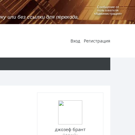
Сообщение от
пользователя
«Администрация»
у или без ссылки для перехода.
Вход
Регистрация
джозеф брант
Оффлайн