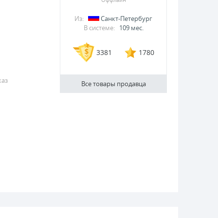
Из:
Санкт-Петербург
В системе:
109 мес.
3381
1780
каз
Все товары продавца