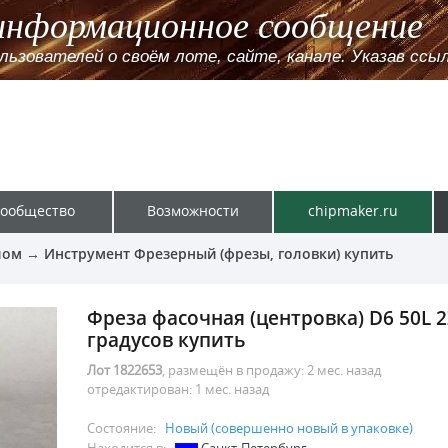
информационное сообщение
зователей о своём лоте, сайте, канале. Указав ссылк
ообщество
Возможности
chipmaker.ru
лом
→
Инструмент Фрезерный (фрезы, головки) купить
Фреза фасочная (центровка) D6 50L 2
градусов купить
Лот 1822653
, размещён в продажу:
2 мес. назад
отредактирован:
1 мес. назад
Состояние:
Новый (совершенно новый в упаковке)