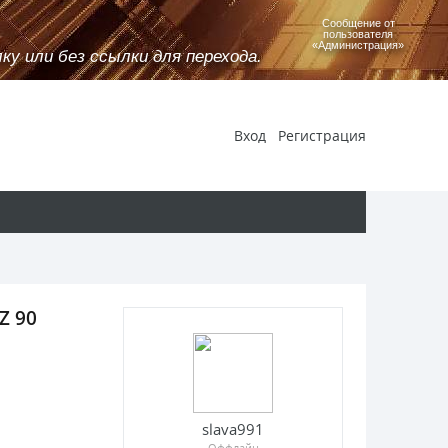
Сообщение от
пользователя
«Администрация»
у или без ссылки для перехода.
Вход
Регистрация
Z 90
slava991
Оффлайн