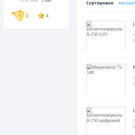
В системе:
2 мес.
Сортировка:
Автома
2
4
Л
Л
Л