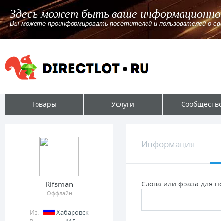
Здесь может быть ваше информационное
Вы можете проинформировать посетителей и пользователей о своём л
Товары
Услуги
Сообществ
Информация
Rifsman
Слова или фраза для по
Оффлайн
Из:
Хабаровск