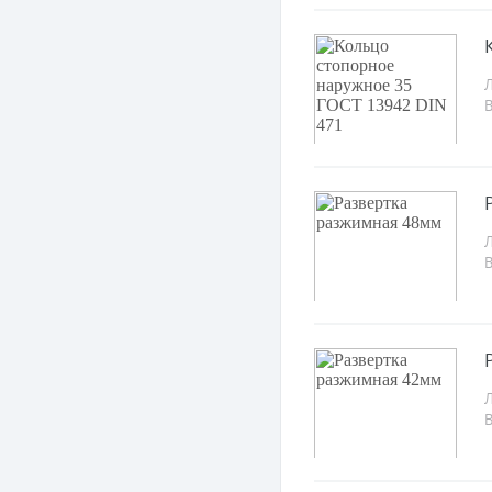
Л
Л
Л