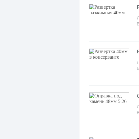
Л
Л
Л