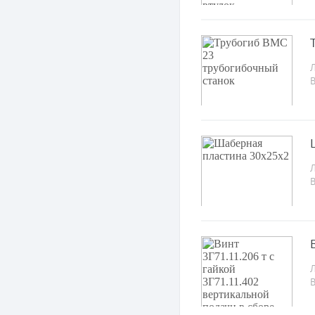
Л
Л
Л