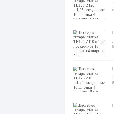
Л
Л
Л