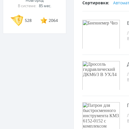
Новгород
Сортировка:
Автома
В системе:
85 мес.
528
2064
Л
Л
Л