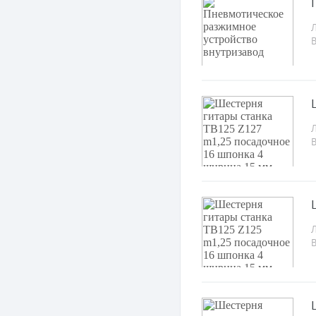
Л
Л
Л