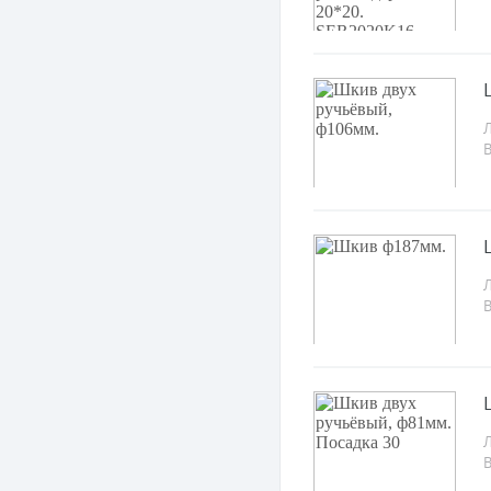
Л
Л
Л