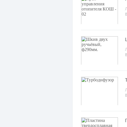
Л
Л
Л