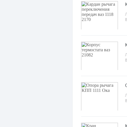
Л
Л
Л