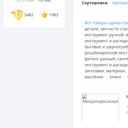
В системе:
105 мес.
Сортировка:
Автома
5482
1983
Все товары одним сп
детали, запчасти ста
инструмент ручной, и
инструмент и расходн
бытовое и шерпотреб
резьбонарезной инст
фитинг разный, сант
инструмент и расход
заготовки, материал.
маслёнки
книги
Л