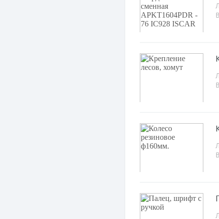
Л
Л
Л
Л