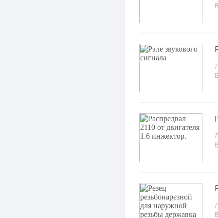
Л
Л
Л