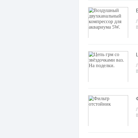
Л
Л
Л