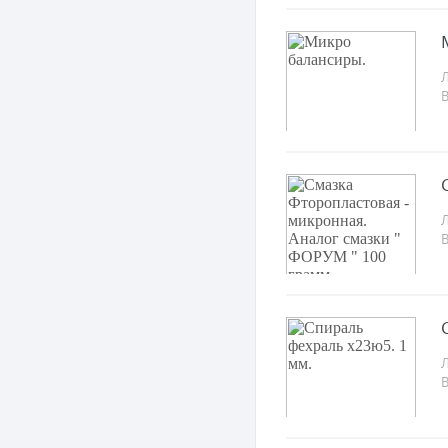
Л
Л
Л