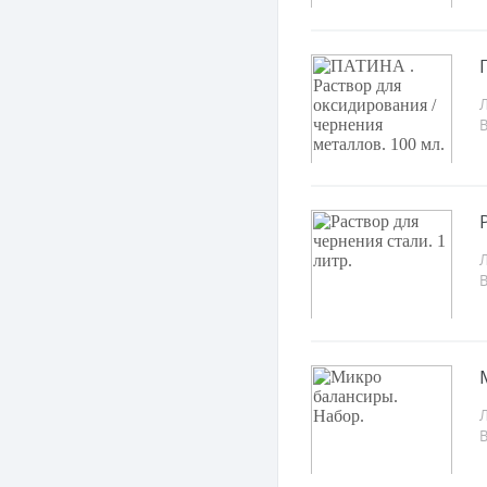
Л
Л
Л