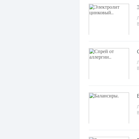
Л
Л
Л