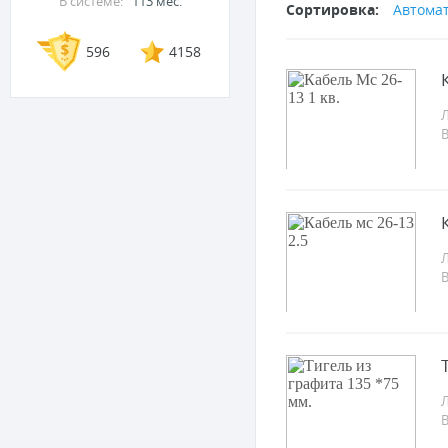
В системе:
113 мес.
Сортировка:
Автома
596
4158
Л
Л
Л