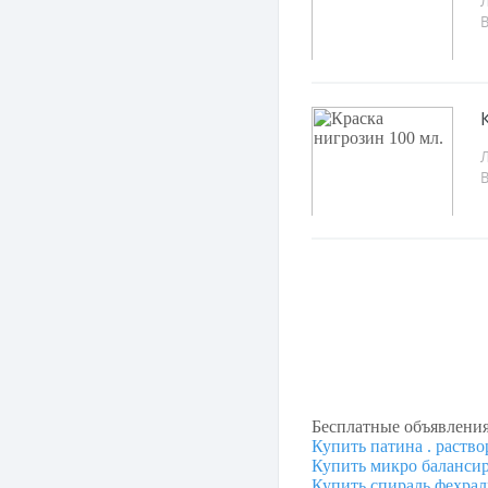
Л
Л
Бесплатные объявлени
Купить патина . раство
Купить микро балансир
Купить спираль фехрал