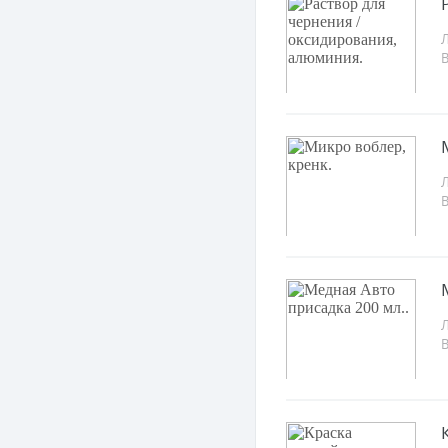
Л
Л
Л