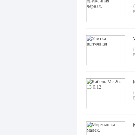
Л
Л
Л