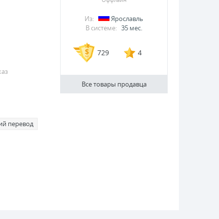
Из:
Ярославль
В системе:
35 мес.
729
4
каз
Все товары продавца
ий перевод