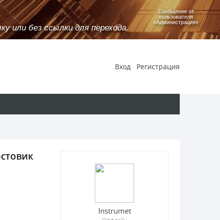
Сообщение от
пользователя
«Администрация»
у или без ссылки для перехода.
Вход
Регистрация
остовик
Instrumet
Оффлайн