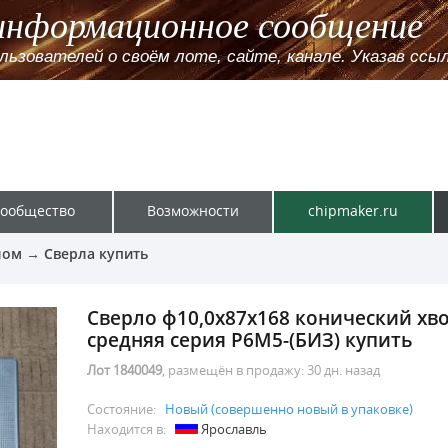
информационное сообщение
зователей о своём лоте, сайте, канале. Указав ссылк
ообщество
Возможности
chipmaker.ru
лом
→
Сверла купить
Сверло ф10,0х87х168 конический хв
средняя серия Р6М5-(БИЗ) купить
Лот 1840049
, размещён в продажу:
30 дн. назад
Состояние:
Новый (совершенно новый в упаковке)
Находится в:
Ярославль