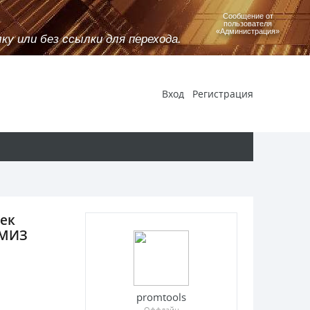
Сообщение от
пользователя
«Администрация»
у или без ссылки для перехода.
Вход
Регистрация
чек
 МИЗ
promtools
Оффлайн