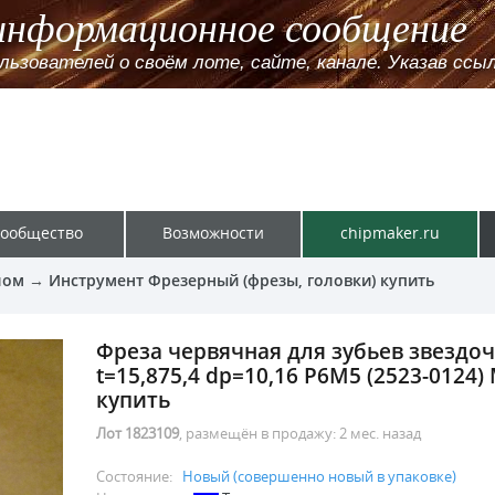
информационное сообщение
зователей о своём лоте, сайте, канале. Указав ссылк
ообщество
Возможности
chipmaker.ru
лом
→
Инструмент Фрезерный (фрезы, головки) купить
Фреза червячная для зубьев звездо
t=15,875,4 dp=10,16 Р6М5 (2523-0124)
купить
Лот 1823109
, размещён в продажу:
2 мес. назад
Состояние:
Новый (совершенно новый в упаковке)