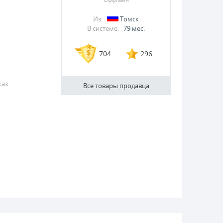
Из:
Томск
В системе:
79 мес.
704
296
каз
Все товары продавца